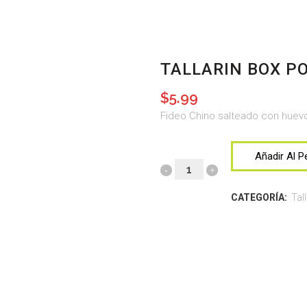
TALLARIN BOX P
$
5.99
Fideo Chino salteado con huev
Añadir Al P
CATEGORÍA:
Tall