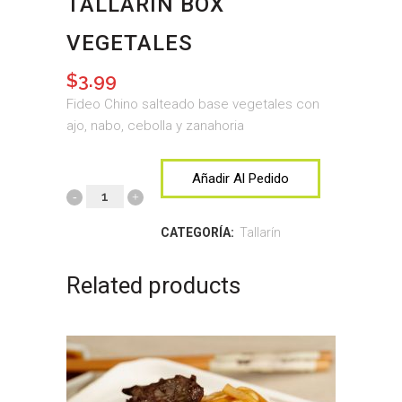
TALLARIN BOX
VEGETALES
$
3.99
Fideo Chino salteado base vegetales con
ajo, nabo, cebolla y zanahoria
Añadir Al Pedido
CATEGORÍA:
Tallarín
Related products