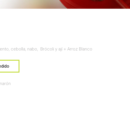
to, cebolla, nabo, Brócoli y ají + Arroz Blanco
edido
marón