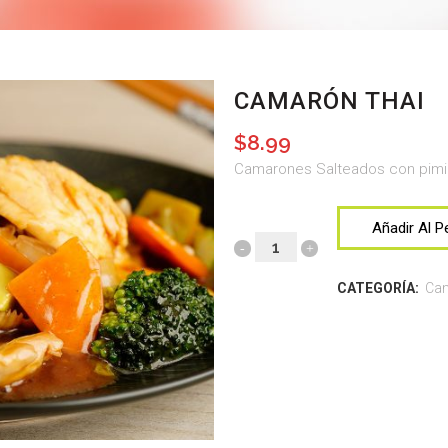
CAMARÓN THAI
$
8.99
Camarones Salteados con pimien
Añadir Al P
CATEGORÍA:
Ca