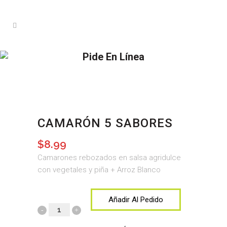
Pide En Línea
CAMARÓN 5 SABORES
$
8.99
Camarones rebozados en salsa agridulce
con vegetales y piña + Arroz Blanco
Añadir Al Pedido